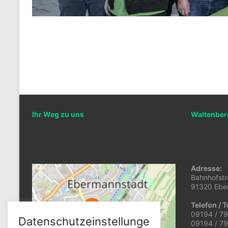
Ihr Weg zu uns
Waltenbe
Adresse:
Bahnhofstr
91320 Ebe
Telefon / T
09194 / 7
Datenschutzeinstellunge
09194 / 7