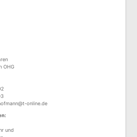
aren
nn OHG
02
03
-hofmann@t-online.de
en:
hr und