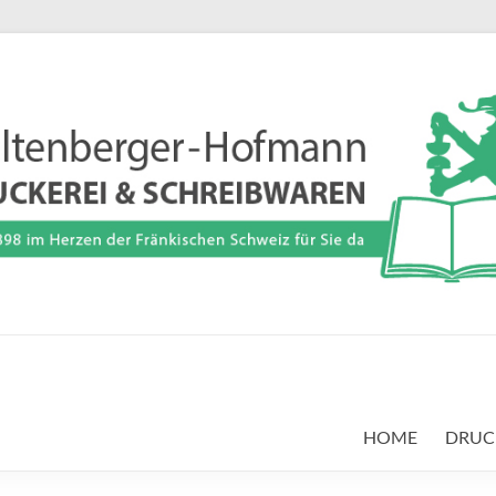
aren Waltenberger-Hofman
8
HOME
DRUC