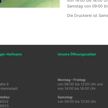
von 14:00 bis 18:00 U
Samstag von 09:00 bi
Die Druckerei ist Sam
rger-Hofmann
Unsere Öffnungszeiten
Montag – Freitag:
aße 9
von 08:00 bis 12:00 Uhr und
rmannstadt
von 14:00 bis 18:00 Uhr
elefax:
Samstag:
96502
von 09:00 bis 12:30 Uhr
96503